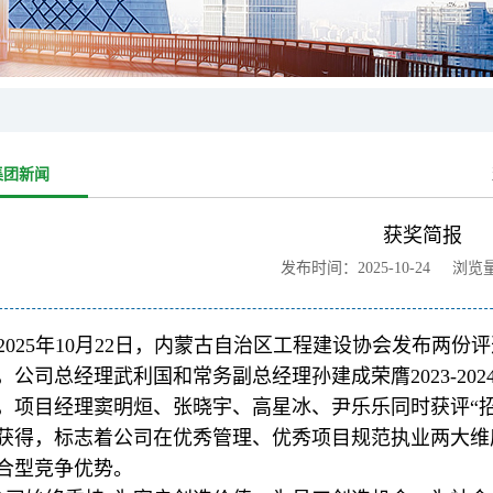
集团新闻
获奖简报
发布时间：2025-10-24 浏览
2025年10月22日，内蒙古自治区工程建设协会发布两份评
，公司总经理武利国和常务副总经理孙建成荣膺2023-20
，项目经理窦明烜、张晓宇、高星冰、尹乐乐同时获评“
获得，标志着公司在优秀管理、优秀项目规范执业两大维度
合型竞争优势。