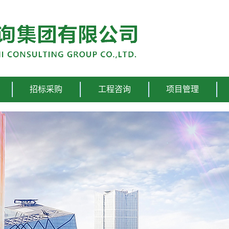
招标采购
工程咨询
项目管理