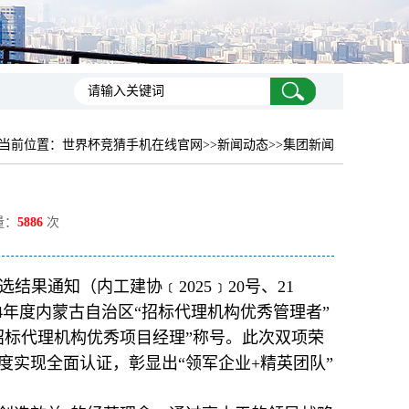
当前位置：
世界杯竞猜手机在线官网
>>新闻动态>>集团新闻
量：
5886
次
选结果通知（内工建协﹝2025﹞20号、21
24年度内蒙古自治区“招标代理机构优秀管理者”
招标代理机构优秀项目经理”称号。此次双项荣
实现全面认证，彰显出“领军企业+精英团队”