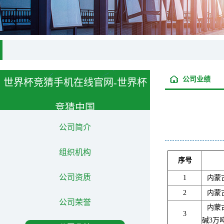
公司业绩
世界杯竞猜手机在线官网-世界杯
竞猜中国
About us
公司简介
组织机构
序号
公司资质
1
内蒙
2
内蒙
公司荣誉
内蒙
3
碱3万