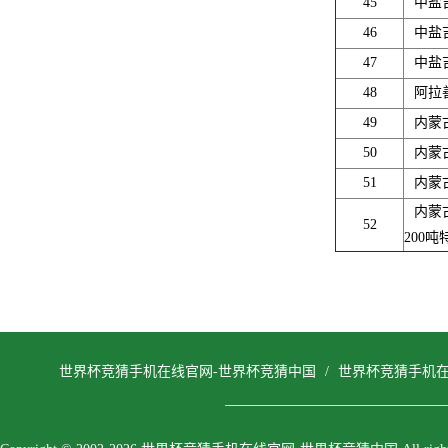
45
中盐
46
中盐
47
中盐
48
阿拉
49
内蒙
50
内蒙
51
内蒙
内蒙
52
200
世界杯竞猜手机在线官网-世界杯竞猜中国
/
世界杯竞猜手机