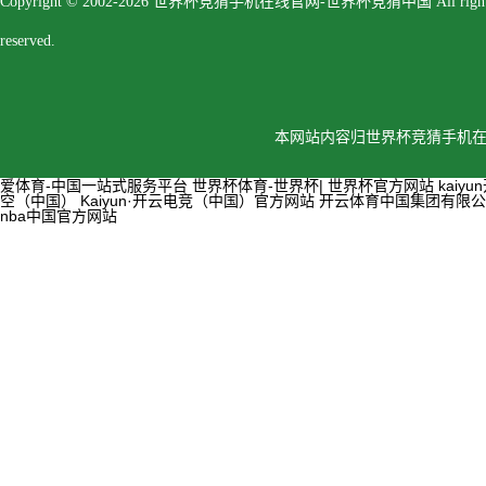
Copyright © 2002-2026 世界杯竞猜手机在线官网-世界杯竞猜中国 All right
reserved.
本网站内容归世界杯竞猜手机在
爱体育-中国一站式服务平台
世界杯体育-世界杯| 世界杯官方网站
kaiy
空（中国）
Kaiyun·开云电竞（中国）官方网站
开云体育中国集团有限公
nba中国官方网站