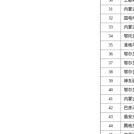
30
上都
31
内蒙
32
国电
33
内蒙
34
鄂托
35
准格
36
鄂尔
37
鄂尔
38
鄂尔
39
神东
40
鄂尔
41
内蒙
42
巴彦
43
盾安
44
腾格