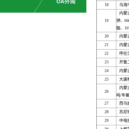
18
乌海
内蒙
19
钾、66
酸、1
20
内蒙
21
内蒙
22
呼伦
23
开鲁
24
内蒙
25
大唐
内蒙
26
吨/年
27
西乌
28
苏尼
29
中电