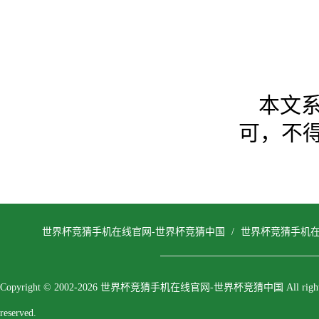
本文
可，不
世界杯竞猜手机在线官网-世界杯竞猜中国
/
世界杯竞猜手机
Copyright © 2002-2026 世界杯竞猜手机在线官网-世界杯竞猜中国 All right
reserved.