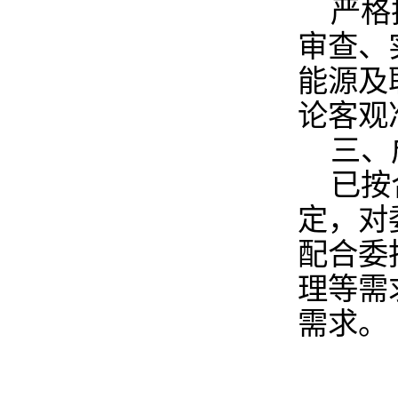
严格
审查、
能源及
论客观
三、
已按
定，对
配合委
理等需
需求。