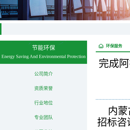
环保服务
节能环保
Energy Saving And Environmental Protection
完成阿
公司简介
资质荣誉
行业地位
内蒙
专业团队
招标咨