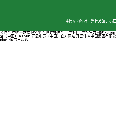
本网站内容归世界杯竞猜手机在
爱体育-中国一站式服务平台
世界杯体育-世界杯| 世界杯官方网站
kaiy
空（中国）
Kaiyun·开云电竞（中国）官方网站
开云体育中国集团有限公
nba中国官方网站