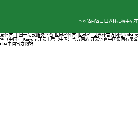
本网站内容归世界杯竞猜手机在
爱体育-中国一站式服务平台
世界杯体育-世界杯| 世界杯官方网站
kaiy
空（中国）
Kaiyun·开云电竞（中国）官方网站
开云体育中国集团有限公
nba中国官方网站