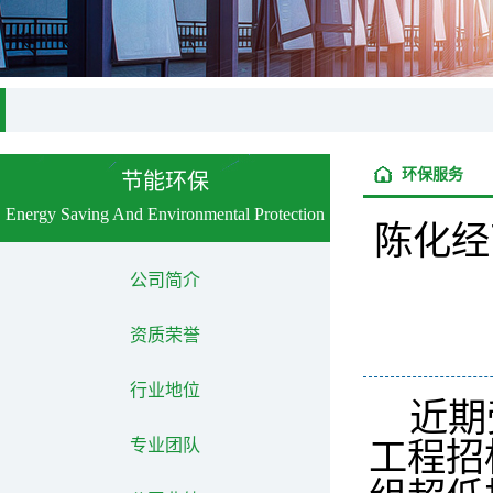
环保服务
节能环保
Energy Saving And Environmental Protection
陈化经
公司简介
资质荣誉
行业地位
近期
专业团队
工程招