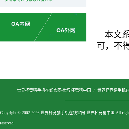
本文
可，不
世界杯竞猜手机在线官网-世界杯竞猜中国
/
世界杯竞猜手机
Copyright © 2002-2026 世界杯竞猜手机在线官网-世界杯竞猜中国 All right
reserved.