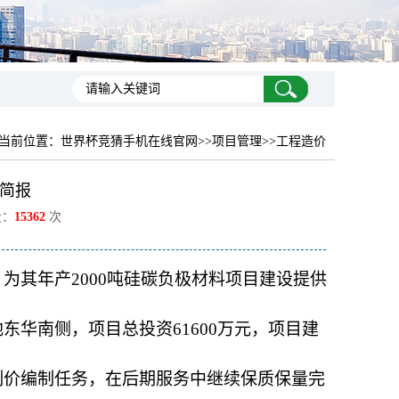
当前位置：
世界杯竞猜手机在线官网
>>项目管理>>工程造价
简报
量：
15362
次
为其年产2000吨硅碳负极材料项目建设提供
华南侧，项目总投资61600万元，项目建
制价编制任务，在后期服务中继续保质保量完