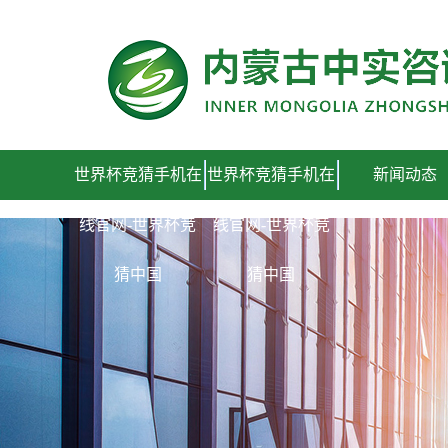
世界杯竞猜手机在线官网
世界杯竞猜手机在
世界杯竞猜手机在
新闻动态
线官网-世界杯竞
线官网-世界杯竞
猜中国
猜中国