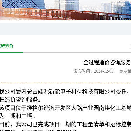
工程造价
全过程造价咨询服务
发布时间：2024-12-03 浏览
我公司受内蒙古硅源新能电子材料科技有限公司委托，
程造价咨询服务。
该项目位于准格尔经济开发区大路产业园南煤化工基地东
为一期和二期。
目前，我公司已完成项目一期的工程量清单和招标控