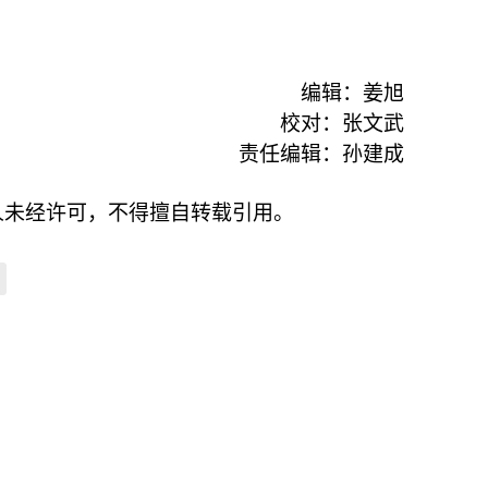
编辑：姜旭
校对：张文武
责任编辑：孙建成
人未经许可，不得擅自转载引用。