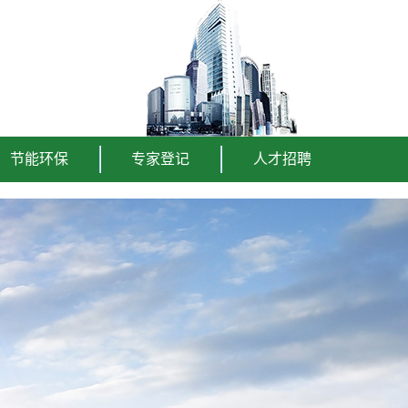
节能环保
专家登记
人才招聘