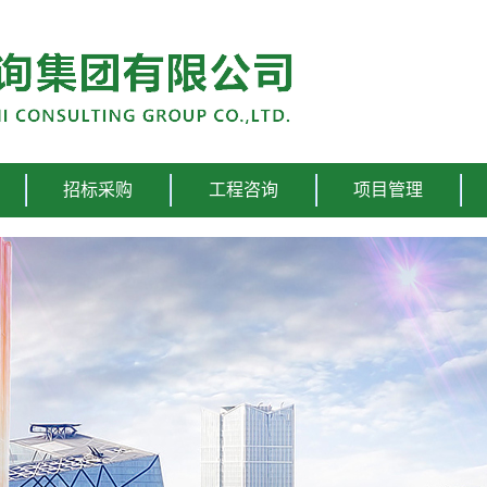
招标采购
工程咨询
项目管理