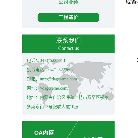
成各
公司业绩
工程造价
联系我们
Contact us
电话：0471-5223613
投诉电话：0471-5223607
邮箱：imzs@dagcreme.com
网址：//dagcreme.com/
地址：内蒙古自治区呼和浩特市赛罕区鄂尔
多斯东街12号银联大厦10层