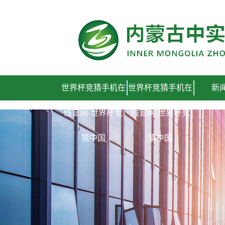
世界杯竞猜手机在线官网
世界杯竞猜手机在
世界杯竞猜手机在
新
线官网-世界杯竞
线官网-世界杯竞
猜中国
猜中国