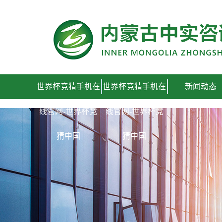
世界杯竞猜手机在线官网
世界杯竞猜手机在
世界杯竞猜手机在
新闻动态
线官网-世界杯竞
线官网-世界杯竞
猜中国
猜中国