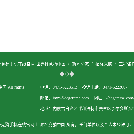
杯竞猜手机在线官网-世界杯竞猜中国
/
新闻动态
/
招标采购
/
工程咨
All rights
电话：0471-5223613 投诉电话：0471-5223607
邮箱：imzs@dagcreme.com 网址：//dagcreme.com
地址：内蒙古自治区呼和浩特市赛罕区鄂尔多斯东街
竞猜手机在线官网-世界杯竞猜中国 所有，任何单位以及个人未经许可