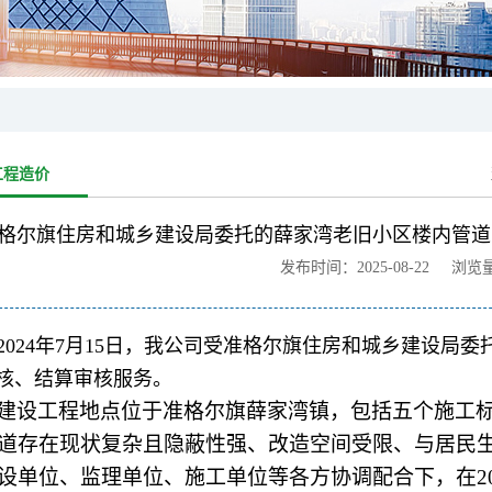
工程造价
格尔旗住房和城乡建设局委托的薛家湾老旧小区楼内管道
发布时间：2025-08-22 浏览
2024年7月15日，我公司受准格尔旗住房和城乡建设局
核、结算审核服务。
建设工程地点位于准格尔旗薛家湾镇，包括五个施工
道存在现状复杂且隐蔽性强、改造空间受限、与居民
设单位、监理单位、施工单位等各方协调配合下，在
2