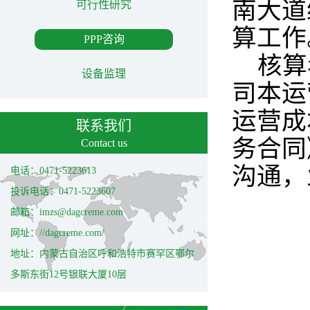
南大道
可行性研究
算工作
PPP咨询
核算
设备监理
司本运
运营成
联系我们
务合同
Contact us
沟通，
电话：0471-5223613
投诉电话：0471-5223607
邮箱：imzs@dagcreme.com
网址：//dagcreme.com/
地址：内蒙古自治区呼和浩特市赛罕区鄂尔
多斯东街12号银联大厦10层