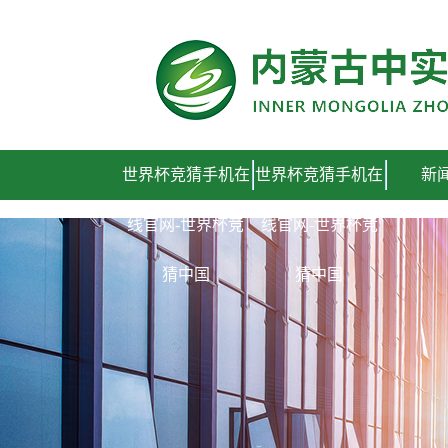
世界杯竞猜手机在线官网
世界杯竞猜手机在
世界杯竞猜手机在
新
线官网-世界杯竞
线官网-世界杯竞
猜中国
猜中国