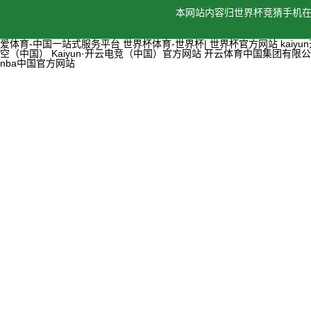
本网站内容归世界杯竞猜手机在
爱体育-中国一站式服务平台
世界杯体育-世界杯| 世界杯官方网站
kaiy
空（中国）
Kaiyun·开云电竞（中国）官方网站
开云体育中国集团有限公
nba中国官方网站