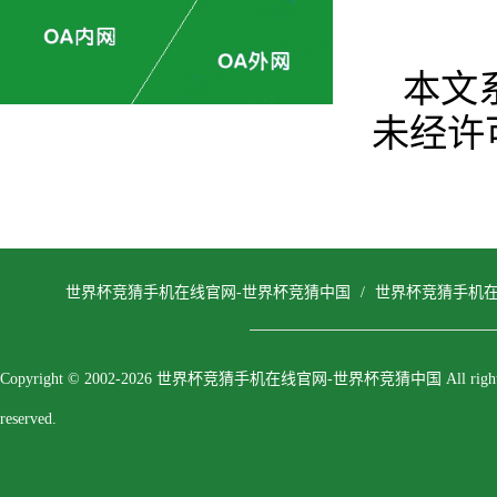
本文
未经许
世界杯竞猜手机在线官网-世界杯竞猜中国
/
世界杯竞猜手机
Copyright © 2002-2026 世界杯竞猜手机在线官网-世界杯竞猜中国 All right
reserved.