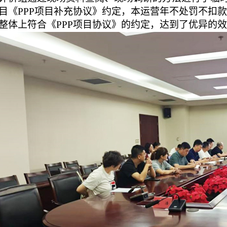
目《
PPP
项目补充协议》约定，本运营年不处罚不扣款
整体上符合《
PPP
项目协议》的约定，达到了优异的效