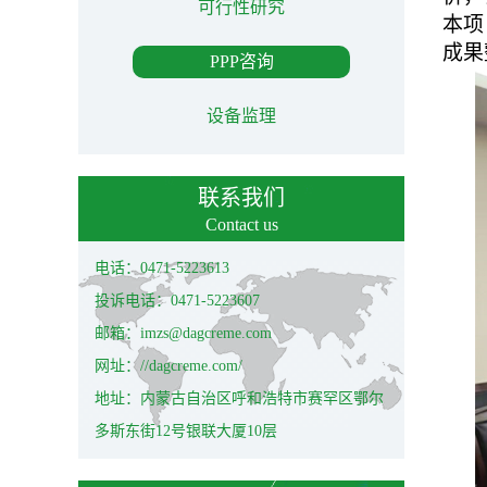
可行性研究
本项
成果
PPP咨询
设备监理
联系我们
Contact us
电话：0471-5223613
投诉电话：0471-5223607
邮箱：imzs@dagcreme.com
网址：//dagcreme.com/
地址：内蒙古自治区呼和浩特市赛罕区鄂尔
多斯东街12号银联大厦10层