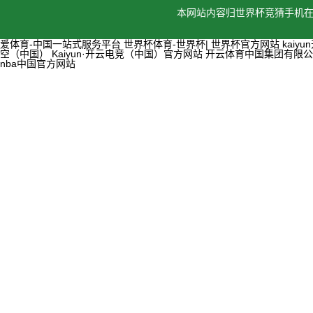
本网站内容归世界杯竞猜手机在
爱体育-中国一站式服务平台
世界杯体育-世界杯| 世界杯官方网站
kaiy
空（中国）
Kaiyun·开云电竞（中国）官方网站
开云体育中国集团有限公
nba中国官方网站