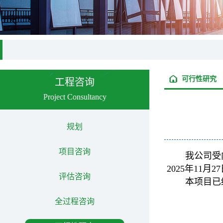
可行性研究
工程咨询
Project Consultancy
规划
项目咨询
我公司受
2025年11
评估咨询
本项目已
全过程咨询