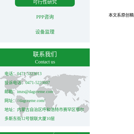
可行性研究
本文系原创稿
PPP咨询
设备监理
联系我们
Contact us
电话：0471-5223613
投诉电话：0471-5223607
邮箱：imzs@dagcreme.com
网址：//dagcreme.com/
地址：内蒙古自治区呼和浩特市赛罕区鄂尔
多斯东街12号银联大厦10层