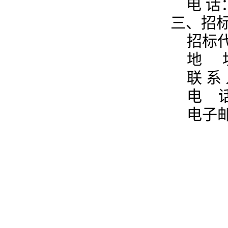
电 话：
三、招
招标
地 
联 系
电 话：
电子邮件