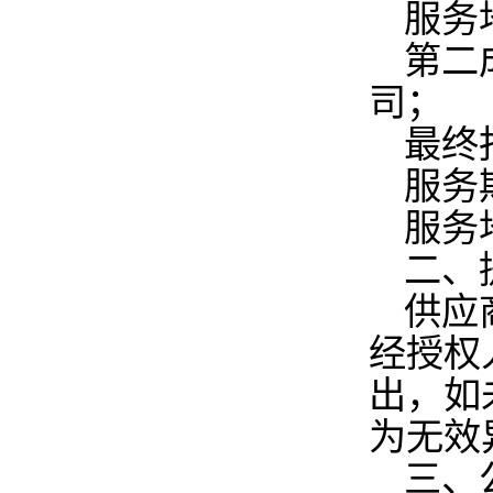
服务
第二
司；
最终报
服务
服务
二、
供应
经授权
出，如
为无效
三、公