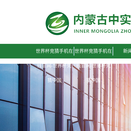
世界杯竞猜手机在线官网
世界杯竞猜手机在
世界杯竞猜手机在
新
线官网-世界杯竞
线官网-世界杯竞
猜中国
猜中国