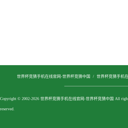
世界杯竞猜手机在线官网-世界杯竞猜中国
/
世界杯竞猜手机
Copyright © 2002-2026 世界杯竞猜手机在线官网-世界杯竞猜中国 All right
reserved.