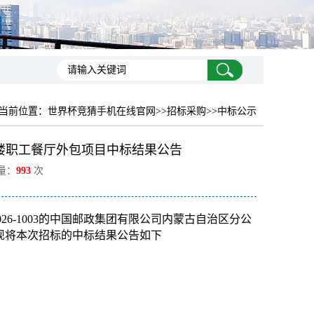
当前位置：
世界杯竞猜手机在线官网
>>招标采购>>中标公示
楼职工餐厅外包项目中标结果公告
览量：
993
次
26-1003
的中国邮政集团有限公司内蒙古自治区分公
现将本次招标的中标结果公告如下