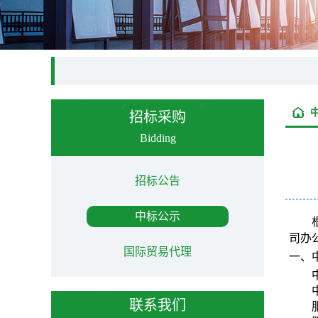
招标采购
Bidding
招标公告
中标公示
司办
国际贸易代理
一、
联系我们