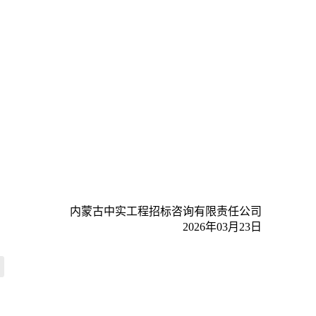
内蒙古中实工程招标咨询有限责任公司
2026年03月23日