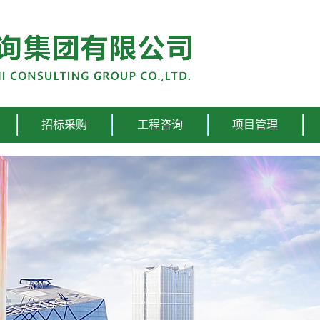
招标采购
工程咨询
项目管理