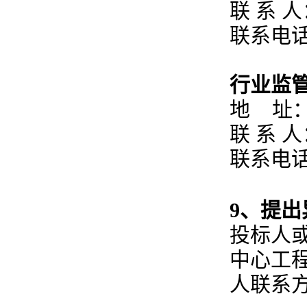
联 系 
联系电
行业监
地 址
联 系 
联系电话：
9、
提出
投标人
中心工
人联系