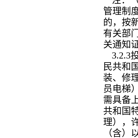
管理制度
的，按
有关部
关通知
3.2.3
民共和
装、修
员电梯
需具备
共和国
理），
（含）