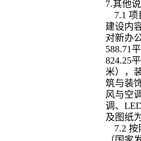
7.其他
7.1
建设内
对新办公
588.7
824.2
米），装
筑与装
风与空
调、L
及图纸
7.2
（国家