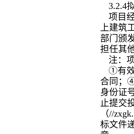
3.2.4
项目
上建筑
部门颁
担任其
注：
①有
合同；
身份证
止提交
（//zx
标文件