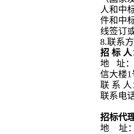
人和中
件和中
线签订
8.联系
招 标 
地 址
信大楼1
联 系 
联系电话：
招标代
地 址