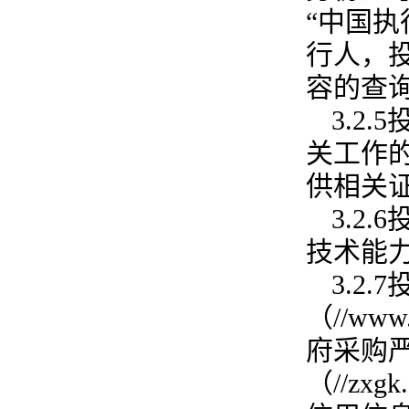
“中国执行信
行人，
容的查
3.2.5
关工作
供相关
3.2.6
技术能力
3.2.7
（//ww
府采购
（//zxg