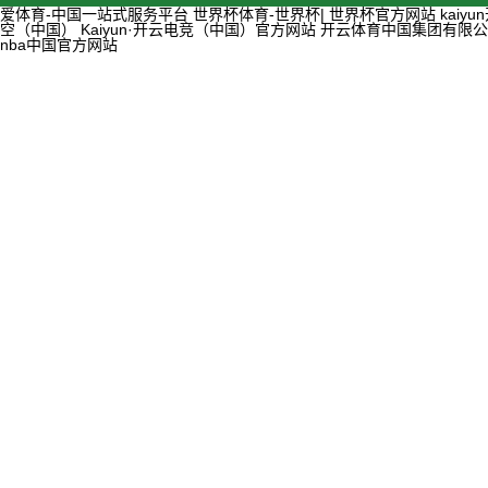
爱体育-中国一站式服务平台
世界杯体育-世界杯| 世界杯官方网站
kaiy
空（中国）
Kaiyun·开云电竞（中国）官方网站
开云体育中国集团有限公
nba中国官方网站