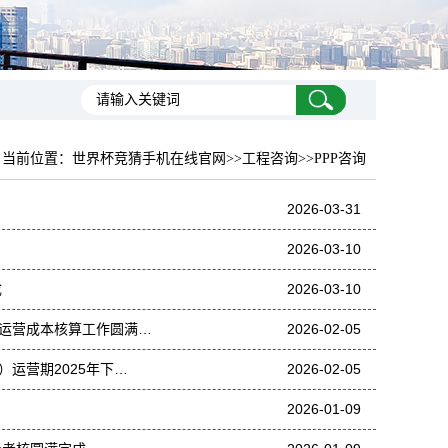
当前位置：
世界杯竞猜手机在线官网
>>工程咨询>>PPP咨询
2026-03-31
2026-03-10
成
2026-03-10
的运营成本核算工作圆满…
2026-02-05
）运营期2025年下…
2026-02-05
2026-01-09