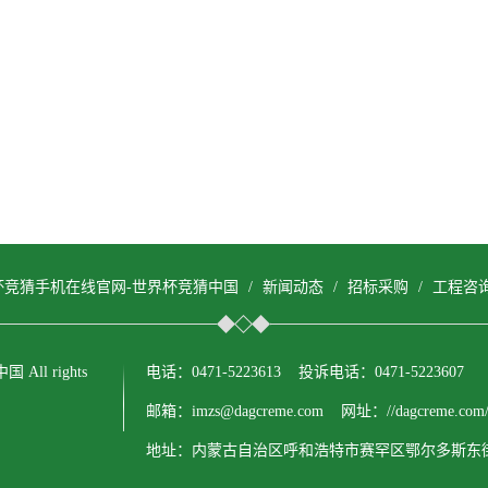
杯竞猜手机在线官网-世界杯竞猜中国
/
新闻动态
/
招标采购
/
工程咨
All rights
电话：0471-5223613 投诉电话：0471-5223607
邮箱：imzs@dagcreme.com 网址：//dagcreme.com
地址：内蒙古自治区呼和浩特市赛罕区鄂尔多斯东街