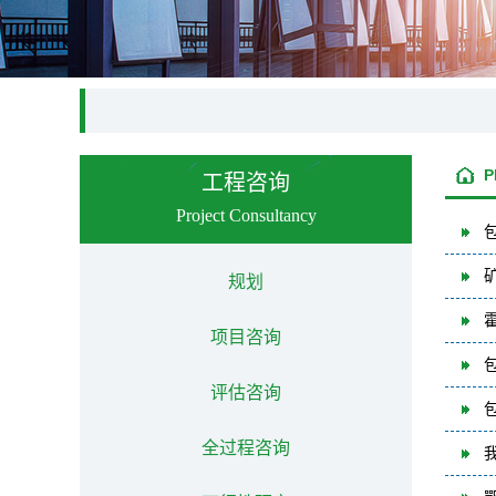
P
工程咨询
Project Consultancy
规划
项目咨询
评估咨询
全过程咨询