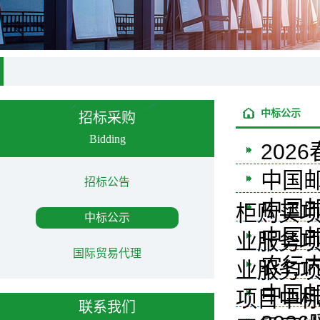
中标公示
招标采购
Bidding
202
中国
招标公告
中国
柜购买
中标公示
中国
业服务
国际贸易代理
农行内
业服务
中国
项目中
联系我们