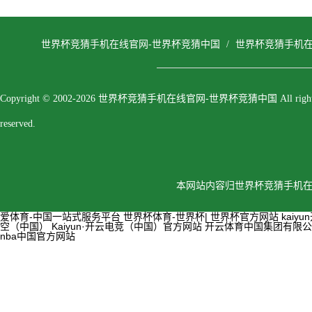
世界杯竞猜手机在线官网-世界杯竞猜中国
/
世界杯竞猜手机
Copyright © 2002-2026 世界杯竞猜手机在线官网-世界杯竞猜中国 All right
reserved.
本网站内容归世界杯竞猜手机在
爱体育-中国一站式服务平台
世界杯体育-世界杯| 世界杯官方网站
kaiy
空（中国）
Kaiyun·开云电竞（中国）官方网站
开云体育中国集团有限公
nba中国官方网站