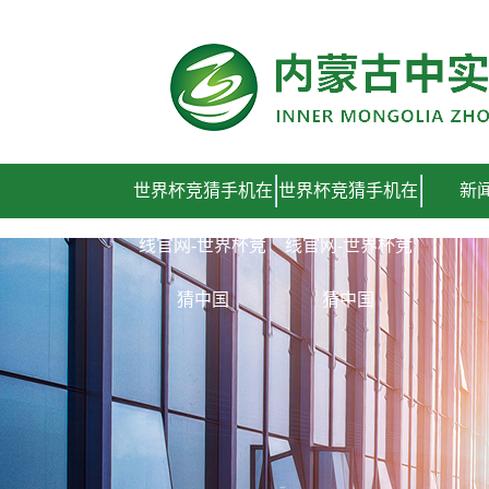
世界杯竞猜手机在线官网
世界杯竞猜手机在
世界杯竞猜手机在
新
线官网-世界杯竞
线官网-世界杯竞
猜中国
猜中国